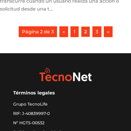
transcurre cuando un usuario realiza una acción o
solicitud desde una t...
Página 2 de 3
«
1
2
3
»
Términos legales
Grupo TecnoLife
RIF: J-40839997-0
Nº HGTS-00532